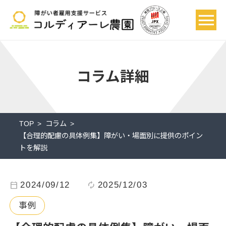
コラム詳細
TOP
コラム
【合理的配慮の具体例集】障がい・場面別に提供のポイン
トを解説
calendar_today
2024/09/12
autorenew
2025/12/03
事例