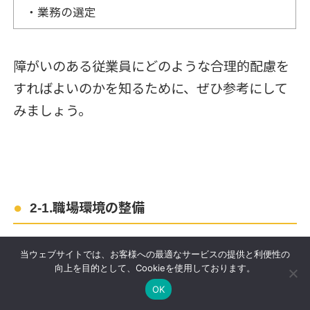
・業務の選定
障がいのある従業員にどのような合理的配慮を
すればよいのかを知るために、ぜひ参考にして
みましょう。
2-1.職場環境の整備
当ウェブサイトでは、お客様への最適なサービスの提供と利便性の
障がいのある従業員に対する職場環境の整備
向上を目的として、Cookieを使用しております。
は、バリアフリーが基本ですが、
障がい特性に
OK
合わせた配慮する
必要があります。