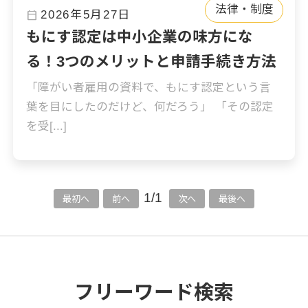
法律・制度
calendar_today
2026年5月27日
もにす認定は中小企業の味方にな
る！3つのメリットと申請手続き方法
「障がい者雇用の資料で、もにす認定という言
葉を目にしたのだけど、何だろう」 「その認定
を受[...]
1/1
最初へ
前へ
次へ
最後へ
フリーワード検索