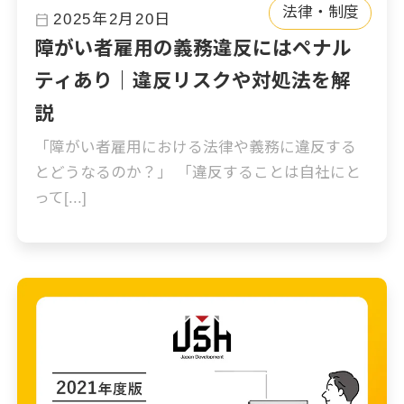
法律・制度
calendar_today
2025年2月20日
障がい者雇用の義務違反にはペナル
ティあり｜違反リスクや対処法を解
説
「障がい者雇用における法律や義務に違反する
とどうなるのか？」 「違反することは自社にと
って[...]