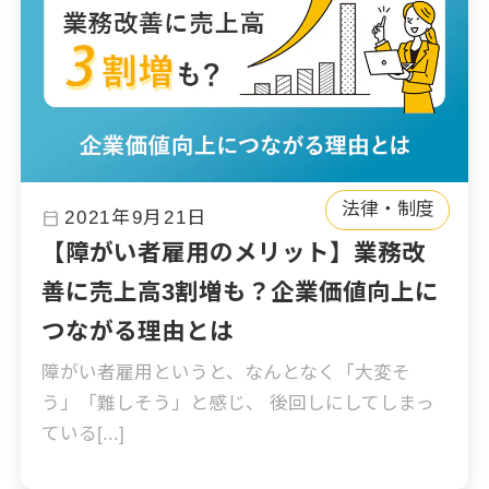
法律・制度
calendar_today
2021年9月21日
【障がい者雇用のメリット】業務改
善に売上高3割増も？企業価値向上に
つながる理由とは
障がい者雇用というと、なんとなく「大変そ
う」「難しそう」と感じ、 後回しにしてしまっ
ている[...]