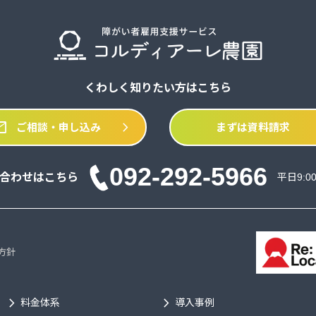
くわしく知りたい方はこちら
il
chevron_right
ご相談・申し込み
まずは資料請求
092-292-5966
合わせはこちら
平日9:0
方針
chevron_right
chevron_right
ch
料金体系
導入事例