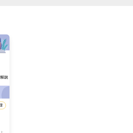
理
｜
よ