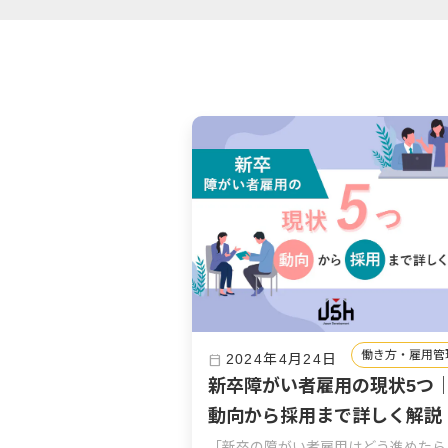
働き方・雇用管
2024年4月24日
calendar_today
新卒障がい者雇用の現状5つ
動向から採用まで詳しく解説
「新卒の障がい者雇用はどう進めたら