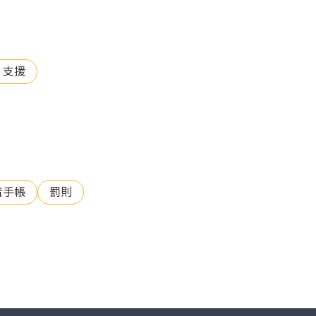
・支援
者手帳
罰則