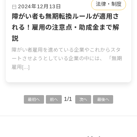
法律・制度
calendar_today
2024年12月13日
障がい者も無期転換ルールが適用さ
れる！雇用の注意点・助成金まで解
説
障がい者雇用を進めている企業やこれからスタ
ートさせようとしている企業の中には、 「無期
雇用[...]
1/1
最初へ
前へ
次へ
最後へ