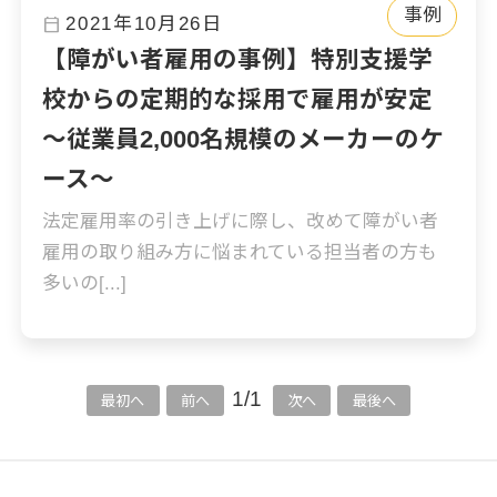
事例
calendar_today
2021年10月26日
【障がい者雇用の事例】特別支援学
校からの定期的な採用で雇用が安定
～従業員2,000名規模のメーカーのケ
ース～
法定雇用率の引き上げに際し、改めて障がい者
雇用の取り組み方に悩まれている担当者の方も
多いの[...]
1/1
最初へ
前へ
次へ
最後へ