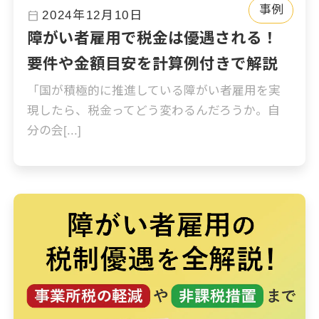
事例
calendar_today
2024年12月10日
障がい者雇用で税金は優遇される！
要件や金額目安を計算例付きで解説
「国が積極的に推進している障がい者雇用を実
現したら、税金ってどう変わるんだろうか。自
分の会[...]