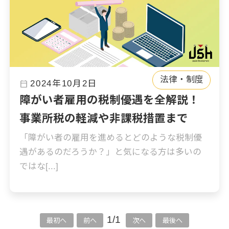
法律・制度
calendar_today
2024年10月2日
障がい者雇用の税制優遇を全解説！
事業所税の軽減や非課税措置まで
「障がい者の雇用を進めるとどのような税制優
遇があるのだろうか？」と気になる方は多いの
ではな[...]
1/1
最初へ
前へ
次へ
最後へ