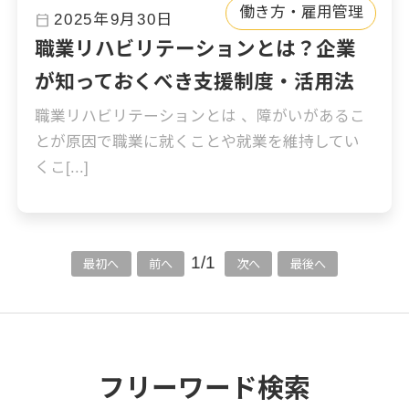
働き方・雇用管理
calendar_today
2025年9月30日
職業リハビリテーションとは？企業
が知っておくべき支援制度・活用法
職業リハビリテーションとは 、障がいがあるこ
とが原因で職業に就くことや就業を維持してい
くこ[...]
1/1
最初へ
前へ
次へ
最後へ
フリーワード検索