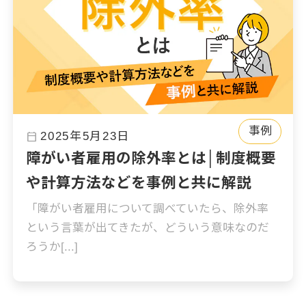
事例
calendar_today
2025年5月23日
障がい者雇用の除外率とは│制度概要
や計算方法などを事例と共に解説
「障がい者雇用について調べていたら、除外率
という言葉が出てきたが、どういう意味なのだ
ろうか[...]