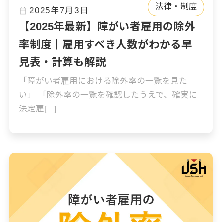
法律・制度
calendar_today
2025年7月3日
【2025年最新】障がい者雇用の除外
率制度｜雇用すべき人数がわかる早
見表・計算も解説
「障がい者雇用における除外率の一覧を見た
い」 「除外率の一覧を確認したうえで、確実に
法定雇[...]