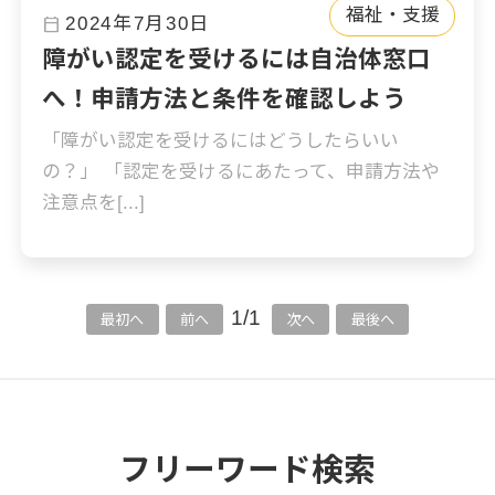
福祉・支援
calendar_today
2024年7月30日
障がい認定を受けるには自治体窓口
へ！申請方法と条件を確認しよう
「障がい認定を受けるにはどうしたらいい
の？」 「認定を受けるにあたって、申請方法や
注意点を[...]
1/1
最初へ
前へ
次へ
最後へ
フリーワード検索