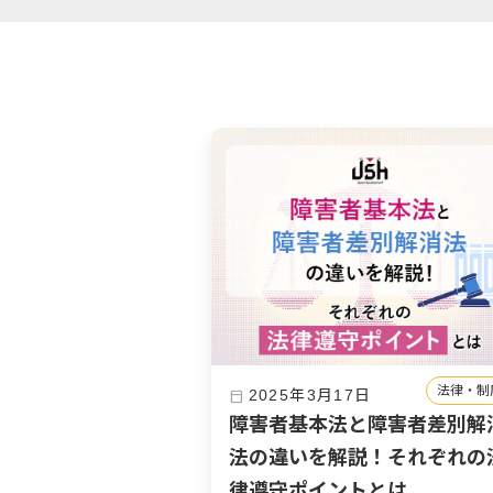
法律・制
2025年3月17日
calendar_today
障害者基本法と障害者差別解
法の違いを解説！それぞれの
律遵守ポイントとは