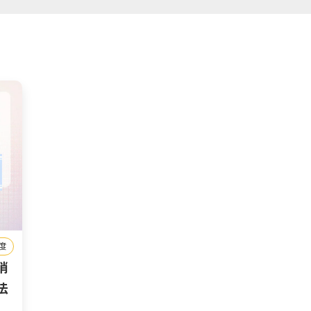
度
消
法