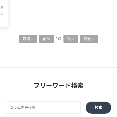
違
法と
1/1
最初へ
前へ
次へ
最後へ
フリーワード検索
検索