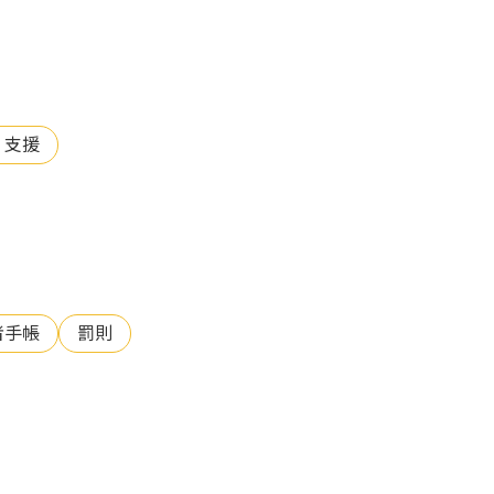
・支援
者手帳
罰則