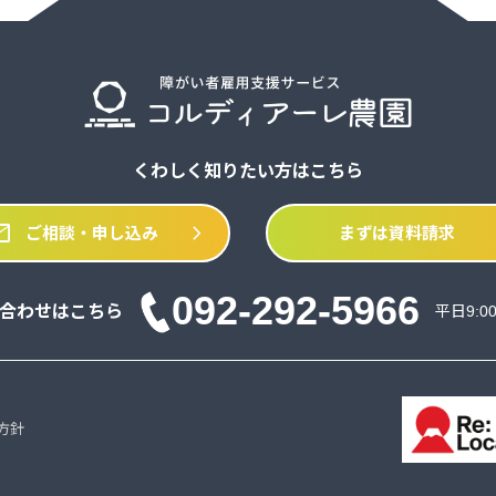
くわしく知りたい方はこちら
il
chevron_right
ご相談・申し込み
まずは資料請求
092-292-5966
合わせはこちら
平日9:0
方針