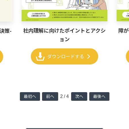
社内理解に向けたポイントとアクシ
障が
決策-
ョン
chevron_right
ダウンロードする
2 / 4
最初へ
前へ
次へ
最後へ