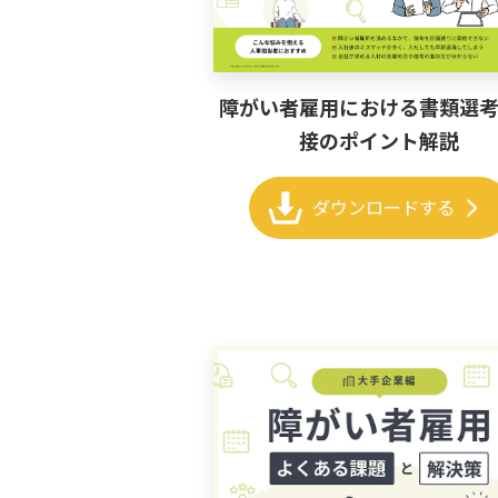
障がい者雇用における書類選
接のポイント解説
chevron_right
ダウンロードする