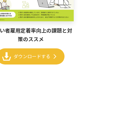
い者雇用定着率向上の課題と対
策のススメ
chevron_right
ダウンロードする