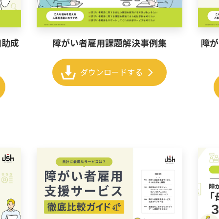
障がい者雇用課題解決事例集
障が
用助成
chevron_right
ダウンロードする