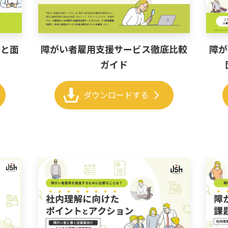
考と面
障がい者雇用支援サービス徹底比較
障が
ガイド
chevron_right
ダウンロードする