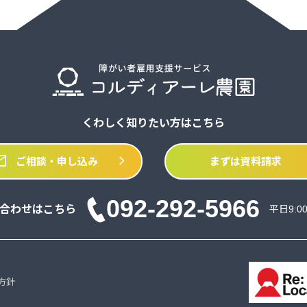
くわしく知りたい方はこちら
il
chevron_right
ご相談・申し込み
まずは資料請求
092-292-5966
合わせはこちら
平日9:0
方針