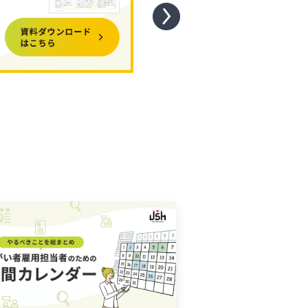
レ農園"の紹介資料です。
えていらっしゃる企業の
ご覧くださいませ。
。