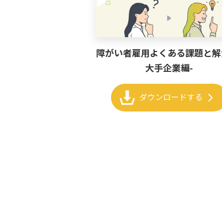
障がい者雇用よくある課題と解
大手企業編-
chevron_right
ダウンロードする