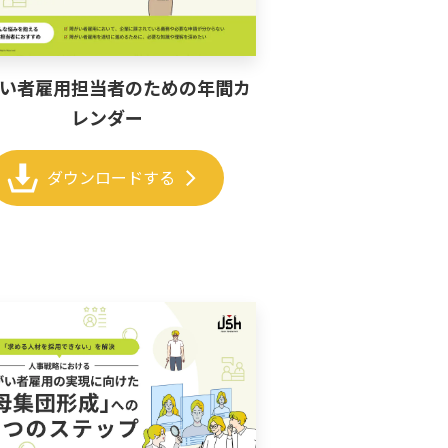
い者雇用担当者のための年間カ
レンダー
chevron_right
ダウンロードする