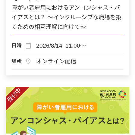
障がい者雇用におけるアンコンシャス・バ
イアスとは？ ～インクルーシブな職場を築
くための相互理解に向けて～
calendar_today
2026/8/14 11:00～
日時
location_on
オンライン配信
場所
受付中