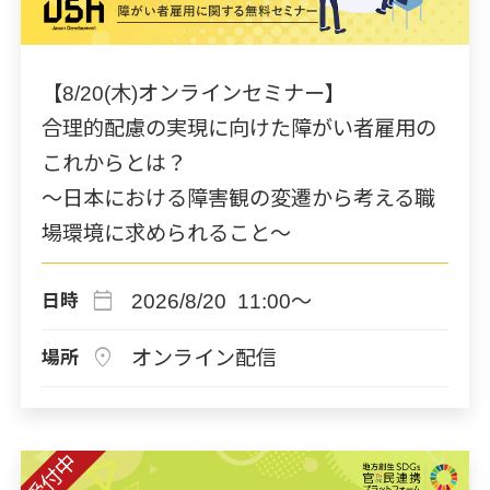
【8/20(木)オンラインセミナー】
合理的配慮の実現に向けた障がい者雇用の
これからとは？
～日本における障害観の変遷から考える職
場環境に求められること～
calendar_today
2026/8/20 11:00～
日時
location_on
オンライン配信
場所
受付中