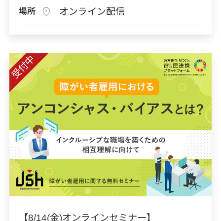
location_on
オンライン配信
場所
受付中
【8/14(金)オンラインセミナー】