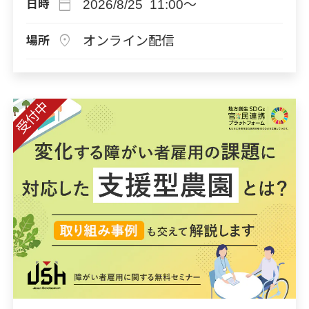
calendar_today
2026/8/25 11:00～
日時
location_on
オンライン配信
場所
受付中