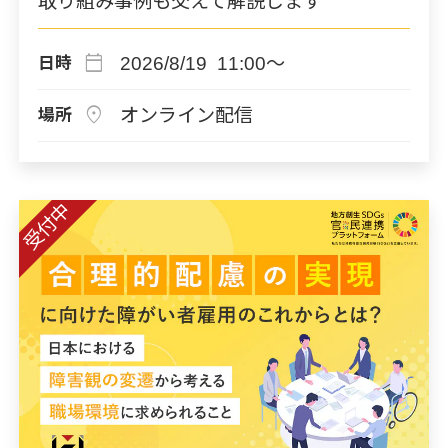
取り組み事例も交えて解説します
calendar_today
2026/8/19 11:00～
日時
location_on
オンライン配信
場所
受付中