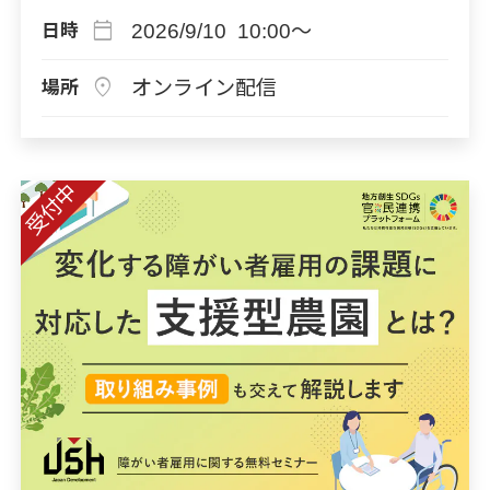
calendar_today
2026/9/10 10:00～
日時
location_on
オンライン配信
場所
受付中