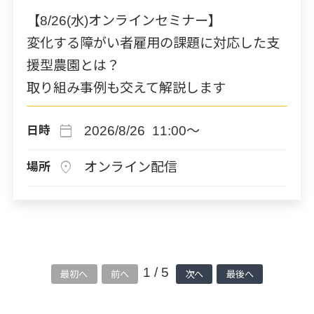
【8/26(水)オンラインセミナー】
変化する障がい者雇用の課題に対応した支
援型農園とは？
取り組み事例も交えて解説します
calendar_today
2026/8/26 11:00～
日時
location_on
オンライン配信
場所
1 / 5
最初へ
前へ
次へ
最後へ