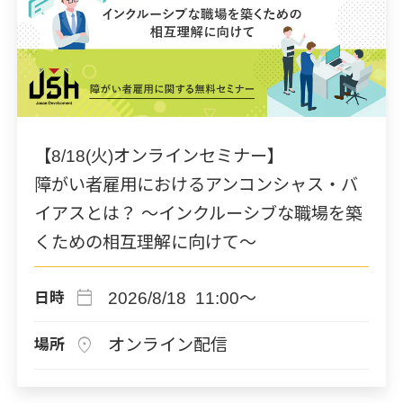
【8/18(火)オンラインセミナー】
障がい者雇用におけるアンコンシャス・バ
イアスとは？ ～インクルーシブな職場を築
くための相互理解に向けて～
calendar_today
2026/8/18 11:00～
日時
location_on
オンライン配信
場所