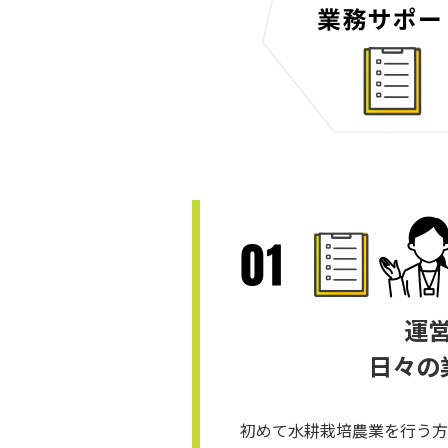
運
⽇々の
初めて⽔耕栽培農業を⾏う⽅