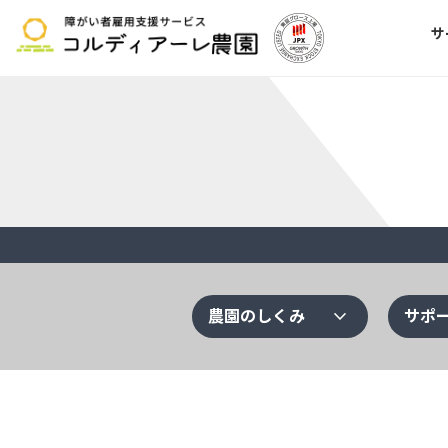
サ
expand_more
農園のしくみ
サポ