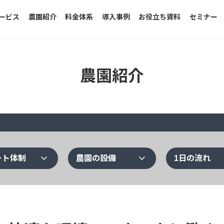
ービス
農園紹介
料金体系
導入事例
お役立ち資料
セミナー
農園紹介
expand_more
expand_more
ート体制
農園の設備
1日の流れ