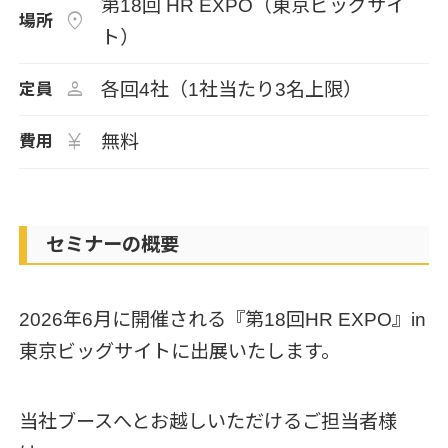
第18回 HR EXPO（東京ビッグサイ
location_on
場所
ト）
person
各回4社（1社当たり3名上限）
定員
currency_yen
無料
費用
セミナーの概要
2026年6月に開催される『第18回HR EXPO』in
東京ビッグサイトに出展いたします。
当社ブースへとお越しいただけるご担当者様