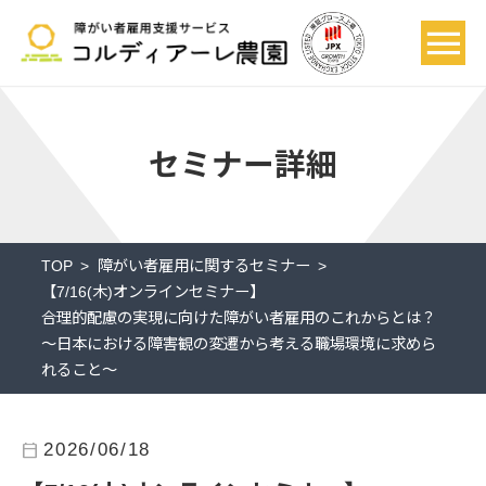
セミナー詳細
TOP
障がい者雇用に関するセミナー
【7/16(木)オンラインセミナー】
合理的配慮の実現に向けた障がい者雇用のこれからとは？
～日本における障害観の変遷から考える職場環境に求めら
れること～
calendar_today
2026/06/18