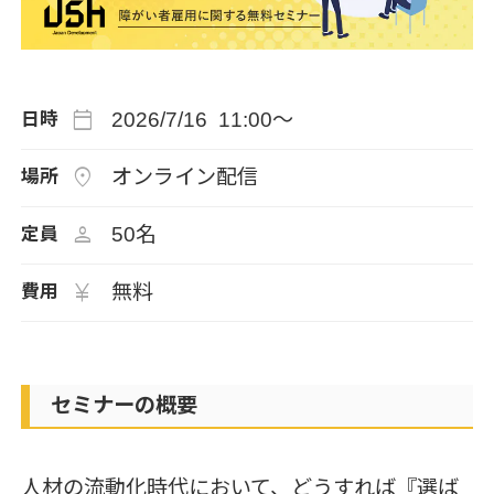
calendar_today
2026/7/16 11:00～
日時
location_on
オンライン配信
場所
person
50名
定員
currency_yen
無料
費用
セミナーの概要
人材の流動化時代において、どうすれば『選ば