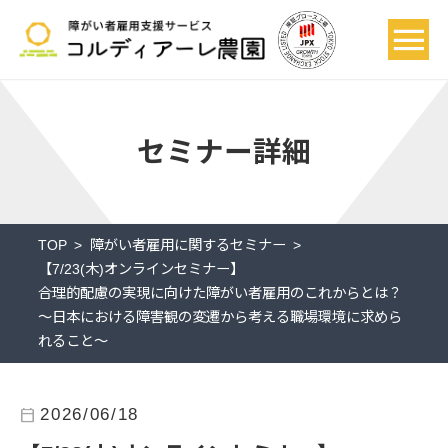
セミナー詳細
TOP
障がい者雇用に関するセミナー
【7/23(木)オンラインセミナー】
合理的配慮の実現に向けた障がい者雇用のこれからとは？
～日本における障害観の変遷から考える職場環境に求めら
れること～
calendar_today
2026/06/18