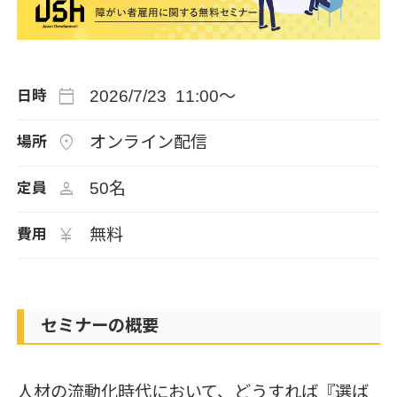
calendar_today
2026/7/23 11:00～
日時
location_on
オンライン配信
場所
person
50名
定員
currency_yen
無料
費用
セミナーの概要
人材の流動化時代において、どうすれば『選ば