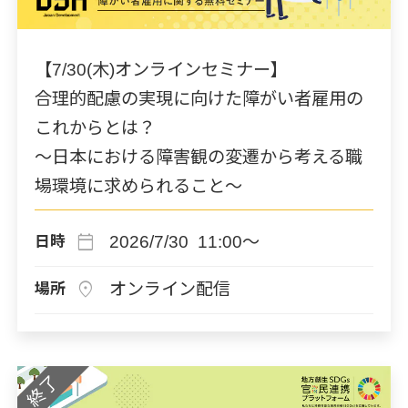
【7/30(木)オンラインセミナー】
合理的配慮の実現に向けた障がい者雇用の
これからとは？
～日本における障害観の変遷から考える職
場環境に求められること～
calendar_today
2026/7/30 11:00～
日時
location_on
オンライン配信
場所
終了