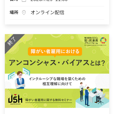
location_on
オンライン配信
場所
終了