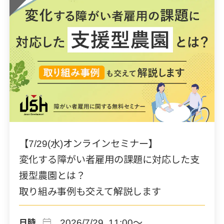
【7/29(水)オンラインセミナー】
変化する障がい者雇用の課題に対応した支
援型農園とは？
取り組み事例も交えて解説します
calendar_today
2026/7/29 11:00～
日時