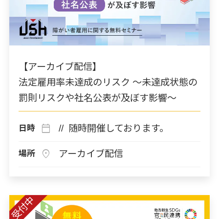
【アーカイブ配信】
法定雇用率未達成のリスク ～未達成状態の
罰則リスクや社名公表が及ぼす影響～
calendar_today
// 随時開催しております。
日時
location_on
アーカイブ配信
場所
受付中