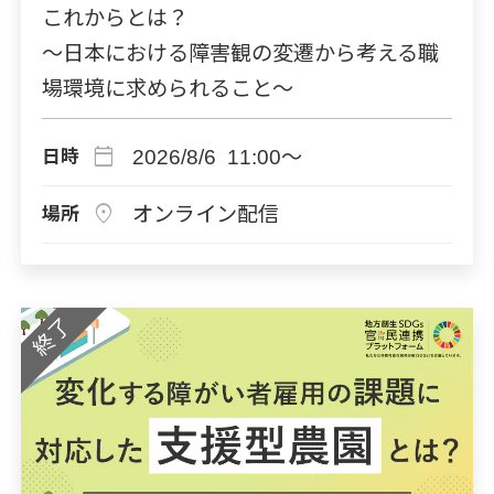
これからとは？
～日本における障害観の変遷から考える職
場環境に求められること～
calendar_today
2026/8/6 11:00～
日時
location_on
オンライン配信
場所
終了