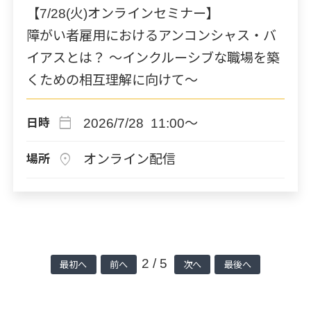
【7/28(火)オンラインセミナー】
障がい者雇用におけるアンコンシャス・バ
イアスとは？ ～インクルーシブな職場を築
くための相互理解に向けて～
calendar_today
2026/7/28 11:00～
日時
location_on
オンライン配信
場所
2 / 5
最初へ
前へ
次へ
最後へ