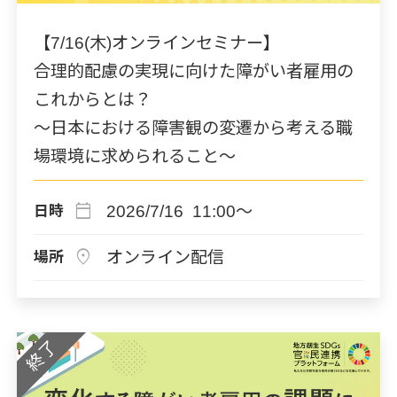
【7/16(木)オンラインセミナー】
合理的配慮の実現に向けた障がい者雇用の
これからとは？
～日本における障害観の変遷から考える職
場環境に求められること～
calendar_today
2026/7/16 11:00～
日時
location_on
オンライン配信
場所
終了