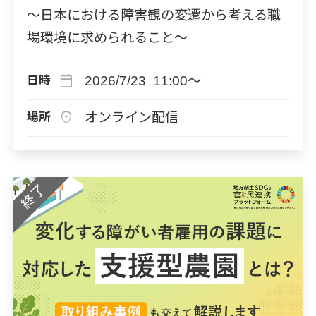
～日本における障害観の変遷から考える職
場環境に求められること～
calendar_today
2026/7/23 11:00～
日時
location_on
オンライン配信
場所
終了