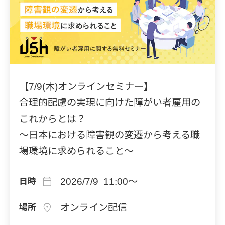
【7/9(木)オンラインセミナー】
合理的配慮の実現に向けた障がい者雇用の
これからとは？
～日本における障害観の変遷から考える職
場環境に求められること～
calendar_today
2026/7/9 11:00～
日時
location_on
オンライン配信
場所