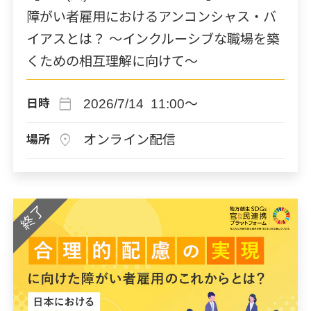
障がい者雇用におけるアンコンシャス・バ
イアスとは？ ～インクルーシブな職場を築
くための相互理解に向けて～
calendar_today
2026/7/14 11:00～
日時
location_on
オンライン配信
場所
終了