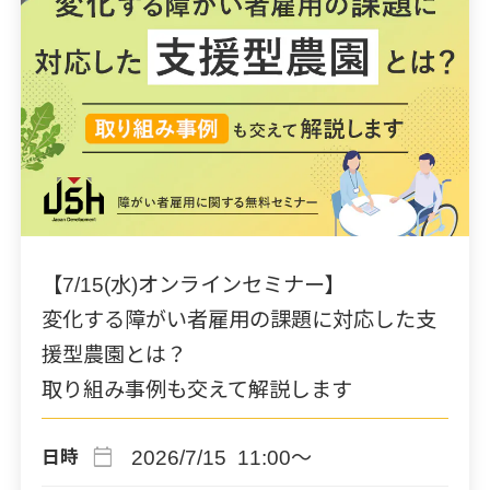
【7/15(水)オンラインセミナー】
変化する障がい者雇用の課題に対応した支
援型農園とは？
取り組み事例も交えて解説します
calendar_today
2026/7/15 11:00～
日時