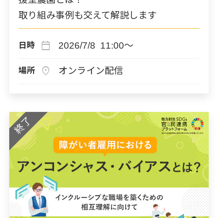
取り組み事例も交えて解説します
calendar_today
2026/7/8 11:00～
日時
location_on
オンライン配信
場所
終了