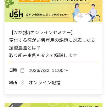
【7/22(水)オンラインセミナー】
変化する障がい者雇用の課題に対応した支
援型農園とは？
取り組み事例も交えて解説します
calendar_today
2026/7/22 11:00～
日時
location_on
オンライン配信
場所