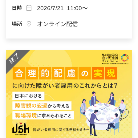
calendar_today
2026/7/21 11:00～
日時
location_on
オンライン配信
場所
終了