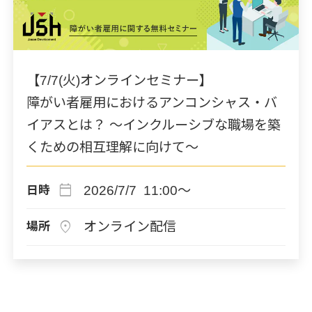
【7/7(火)オンラインセミナー】
障がい者雇用におけるアンコンシャス・バ
イアスとは？ ～インクルーシブな職場を築
くための相互理解に向けて～
calendar_today
2026/7/7 11:00～
日時
location_on
オンライン配信
場所