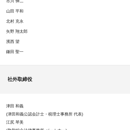
市川 伸二
山田 平和
北村 充永
矢野 翔太郎
濱西 望
鎌田 聖一
社外取締役
津田 和義
(津田和義公認会計士・税理士事務所 代表)
江尻 琴美