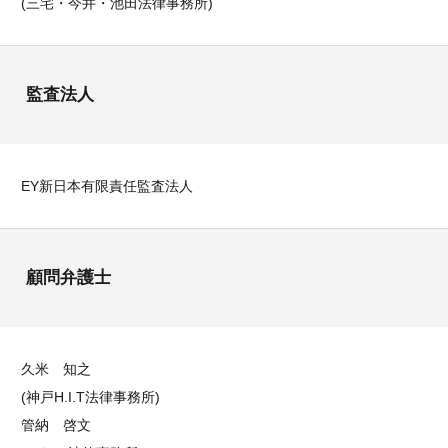
(三宅・今井・池田法律事務所)
監査法人
EY新日本有限責任監査法人
顧問弁護士
久米 知之
(神戸H.I.T法律事務所)
管納 啓文