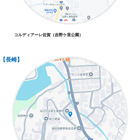
コルディアーレ佐賀（吉野ケ里公園）
【長崎】