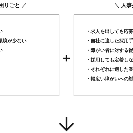
困りごと ／
＼ 人
い
・求人を出しても応
環境が少ない
・自社に適した採用
い
・障がい者に対する
・採用しても定着し
・それぞれに適した
・幅広い障がいへの