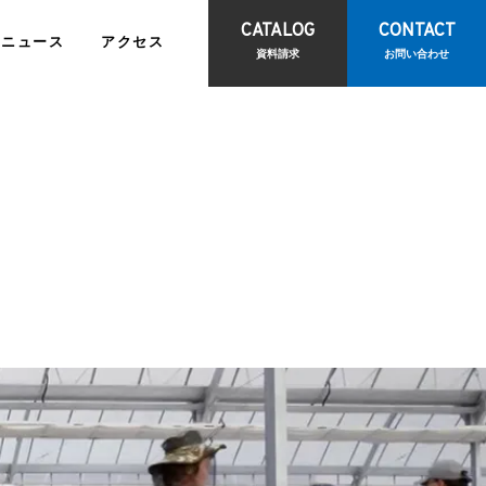
CATALOG
CONTACT
ニュース
アクセス
資料請求
お問い合わせ
報
IRライブラリ
て
訪問診療サポートサービス
お問い合わせ
観光物産事業
ビス
<
報
電子公告
CONTACT
<