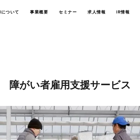
SHについて
事業概要
セミナー
求人情報
IR情報
障がい者雇用支援サービス
経営情報
業績・財務情
精神科訪問診療
サービス
会社概要
障がい者定着支援サービス
JSHについ
コンサルティングサー
株式情報
その他IR情
COMPANY
WHO WE ARE
<