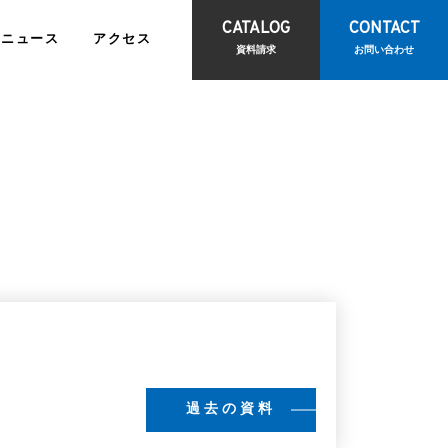
CATALOG
CONTACT
ニュース
アクセス
資料請求
お問い合わせ
報
IRライブラリ
て
訪問診療サポートサービス
お問い合わせ
観光物産事業
ビス
<
報
電子公告
CONTACT
過去の資料
<