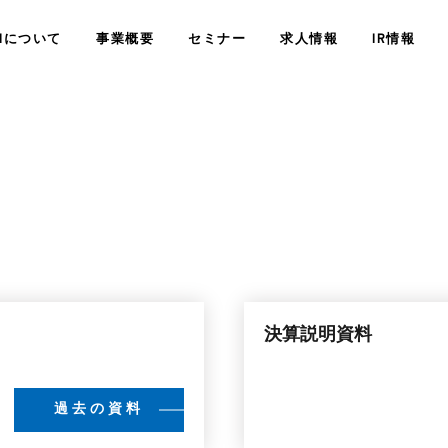
SHについて
事業概要
セミナー
求人情報
IR情報
経営情報
業績・財務情
精神科訪問診療
サービス
会社概要
障がい者定着支援サービス
JSHについ
決算説明資料
コンサルティングサー
株式情報
その他IR情
COMPANY
WHO WE ARE
過去の資料
<