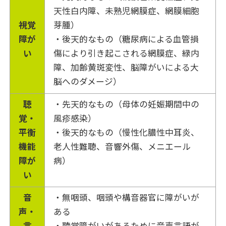
天性白内障、未熟児網膜症、網膜細胞
視覚
芽腫）
障が
・後天的なもの（糖尿病による血管損
い
傷により引き起こされる網膜症、緑内
障、加齢黄斑変性、脳障がいによる大
脳へのダメージ）
聴
・先天的なもの（母体の妊娠期間中の
覚・
風疹感染）
平衡
・後天的なもの（慢性化膿性中耳炎、
機能
老人性難聴、音響外傷、メニエール
障が
病）
い
音
・無咽頭、咽頭や構音器官に障がいが
声・
ある