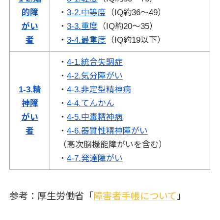
的障
・
3-2.中等度
（IQ約36～49）
がい
・
3-3.重度
（IQ約20～35）
者
・
3-4.最重度
（IQ約19以下）
・
4-1.統合失調症
・
4-2.気分障がい
1-3.精
・
4-3.非定型精神病
神障
・
4-4.てんかん
がい
・
4-5.中毒精神病
者
・
4-6.器質性精神障がい
（高次脳機能障がいを含む）
・
4-7.発達障がい
参考：厚生労働省「
障害者手帳について
」