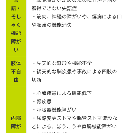
言
・聴覚障がいがあるために音声言語が
語・
獲得できない失語症
そし
・筋肉、神経の障がいや、傷病による口
ゃく
や咽頭の機能消失
機能
障が
い
肢体
・先天的な奇形や機能不全
不自
・後天的な脳疾患や事故による四肢の
由
切断
・心臓疾患による機能低下
・腎疾患
・呼吸器機能障がい
内部
・尿路変更ストマや腸管ストマ造設な
障が
どによる、ぼうこうや直腸機能障がい