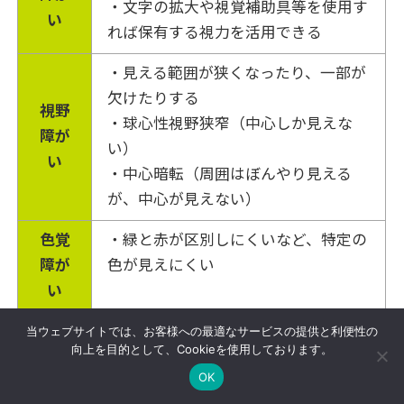
・文字の拡大や視覚補助具等を使用す
い
れば保有する視力を活用できる
・見える範囲が狭くなったり、一部が
欠けたりする
視野
・球心性視野狭窄（中心しか見えな
障が
い）
い
・中心暗転（周囲はぼんやり見える
が、中心が見えない）
色覚
・緑と赤が区別しにくいなど、特定の
障が
色が見えにくい
い
光覚
・夜や暗いところでは何も見えない
当ウェブサイトでは、お客様への最適なサービスの提供と利便性の
向上を目的として、Cookieを使用しております。
障が
・光を眩しい、痛いと感じる
OK
い