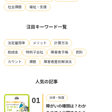
社会課題
福祉・支援
注目キーワード一覧
法定雇用率
メリット
計算方法
助成金
特例子会社
障害者手帳
罰則
カウント
課題
障害者差別解消法
人気の記事
法律・制度
01
障がいの種類は？わか