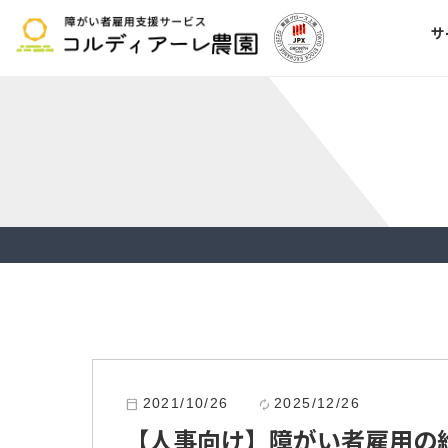
サ
2021/10/26
2025/12/26
calendar_today
autorenew
【人事向け】障がい者雇用の