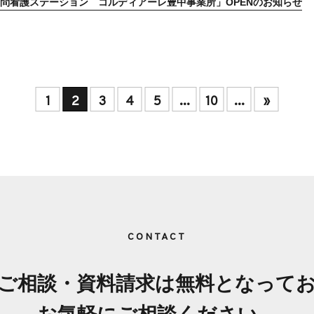
問看護ステーション コルディアーレ豊中事業所」OPENのお知らせ
1
2
3
4
5
...
10
...
»
CONTACT
はご相談・資料請求は無料
となって