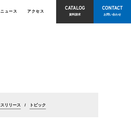
CATALOG
CONTACT
ニュース
アクセス
資料請求
お問い合わせ
報
IRライブラリ
て
訪問診療サポートサービス
お問い合わせ
観光物産事業
ビス
<
レスリリース
トピック
報
電子公告
CONTACT
<