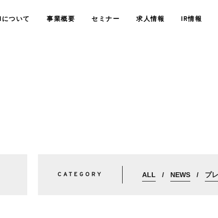
SHについて
事業概要
セミナー
求人情報
IR情報
経営情報
業績・財務情
精神科訪問診療
サービス
会社概要
障がい者定着支援サービス
JSHについ
コンサルティングサー
CATEGORY
ALL
NEWS
プ
株式情報
その他IR情
COMPANY
WHO WE ARE
<