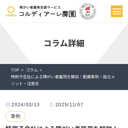
コラム詳細
TOP
コラム
特例子会社による障がい者雇用を解説！配慮事例・設立メ
リット・注意点
calendar_today
2024/03/13
autorenew
2025/11/07
事例