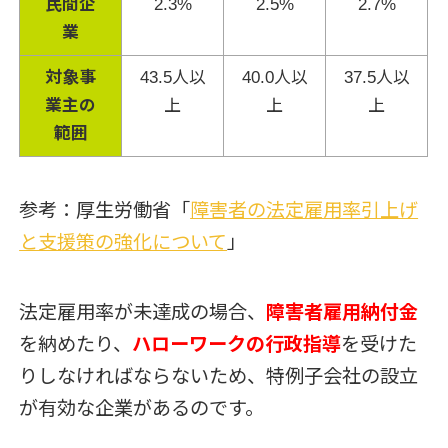
民間企
2.3%
2.5%
2.7%
業
対象事
43.5人以
40.0人以
37.5人以
業主の
上
上
上
範囲
参考：厚生労働省「
障害者の法定雇用率引上げ
と支援策の強化について
」
法定雇用率が未達成の場合、
障害者雇用納付金
を納めたり、
ハローワークの行政指導
を受けた
りしなければならないため、特例子会社の設立
が有効な企業があるのです。