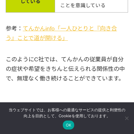
している
ことを意識している
参考：
てんかんinfo「一人ひとりと『向き合
う』ことで道が開ける」
このようにC社では、てんかんの従業員が自分
の症状や希望をきちんと伝えられる関係性の中
で、無理なく働き続けることができています。
当ウェブサイトでは、お客様への最適なサービスの提供と利便性の
向上を目的として、Cookieを使用しております。
3.てんかんの方が従事しづらい仕事
OK