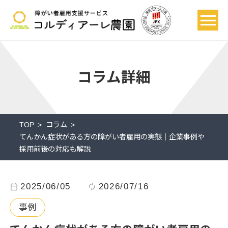
コラム詳細
TOP
コラム
てんかん症状がある方の障がい者雇用の実態｜企業事例や
採用前後の対応も解説
calendar_today
2025/06/05
autorenew
2026/07/16
事例