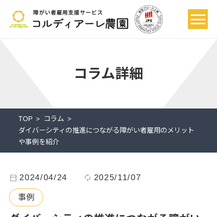
コラム詳細
TOP
コラム
ダイバーシティの推進につながる障がい者雇用のメリット
や事例を紹介
calendar_today
2024/04/24
autorenew
2025/11/07
事例