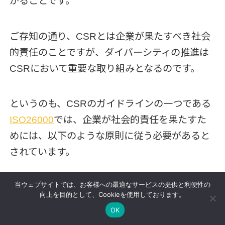
がることです。
ご存知の通り、CSRとは企業が果たすべき社会
的責任のことですが、ダイバーシティの推進は
CSRにおいて重要な取り組みとなるのです。
というのも、CSRのガイドラインの一つである
ISO26000
では、企業が社会的責任を果たすた
めには、以下のような原則に従う必要があると
されています。
当ウェブサイトでは、お客様への最適なサービスの提供と利便性の
1. 説明責任：組織の活動によって外部に与える影
向上を目的として、Cookieを使用しております。
響を説明する。
OK
2. 透明性：組織の意思決定や活動の透明性を保