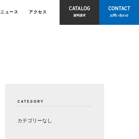
CATALOG
CONTACT
ニュース
アクセス
資料請求
お問い合わせ
報
IRライブラリ
て
訪問診療サポートサービス
お問い合わせ
観光物産事業
CATEGORY
ビス
<
報
電子公告
カテゴリーなし
CONTACT
<