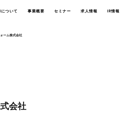
SHについて
事業概要
セミナー
求人情報
IR情報
ォーム株式会社
経営情報
業績・財務情
精神科訪問診療
サービス
会社概要
障がい者定着支援サービス
JSHについ
コンサルティングサー
式会社
株式情報
その他IR情
COMPANY
WHO WE ARE
<