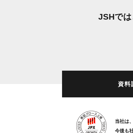
JSHで
資料
当社は、
今後も