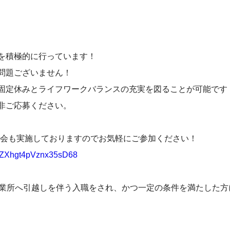
。
を積極的に行っています！
問題ございません！
固定休みとライフワークバランスの充実を図ることが可能です
非ご応募ください。
明会も実施しておりますのでお気軽にご参加ください！
le/ZXhgt4pVznx35sD68
営業所へ引越しを伴う入職をされ、かつ一定の条件を満たした