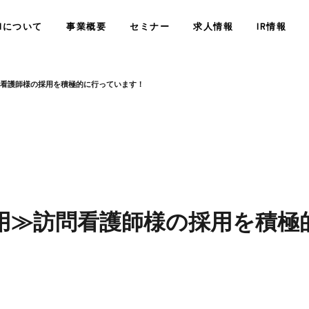
SHについて
事業概要
セミナー
求人情報
IR情報
看護師様の採用を積極的に行っています！
経営情報
業績・財務情
精神科訪問診療
用≫訪問看護師様の採用を積極
サービス
会社概要
障がい者定着支援サービス
JSHについ
コンサルティングサー
株式情報
その他IR情
COMPANY
WHO WE ARE
<