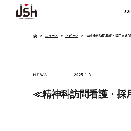
J
>
ニュース
トピック
≪精神科訪問看護・採用≫訪問
NEWS
2025.1.8
≪精神科訪問看護・採
障がい者雇用支援
<