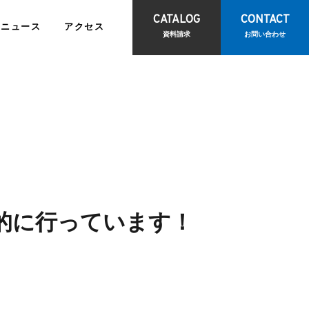
CATALOG
CONTACT
ニュース
アクセス
資料請求
お問い合わせ
報
IRライブラリ
的に行っています！
て
訪問診療サポートサービス
お問い合わせ
観光物産事業
ビス
<
報
電子公告
CONTACT
<