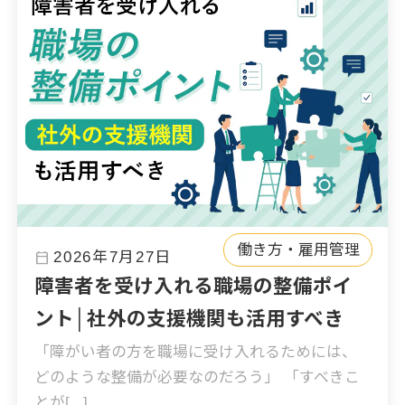
働き方・雇用管理
calendar_today
2026年7月27日
障害者を受け入れる職場の整備ポイ
ント│社外の支援機関も活用すべき
「障がい者の方を職場に受け入れるためには、
どのような整備が必要なのだろう」 「すべきこ
とが[...]