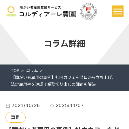
コラム詳細
TOP
コラム
【障がい者雇用の事例】社内カフェをゼロから立ち上げ、
法定雇用率を達成！業務切り出しの課題も解決
calendar_today
2021/10/26
autorenew
2025/11/07
事例