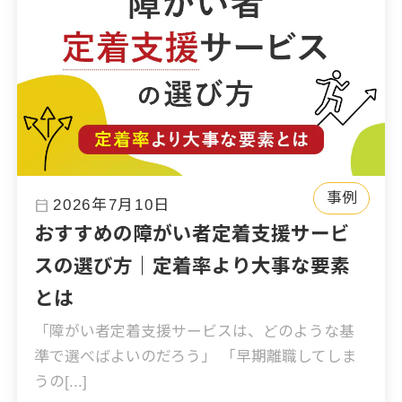
事例
calendar_today
2026年7月10日
おすすめの障がい者定着支援サービ
スの選び方｜定着率より大事な要素
とは
「障がい者定着支援サービスは、どのような基
準で選べばよいのだろう」 「早期離職してしま
うの[...]