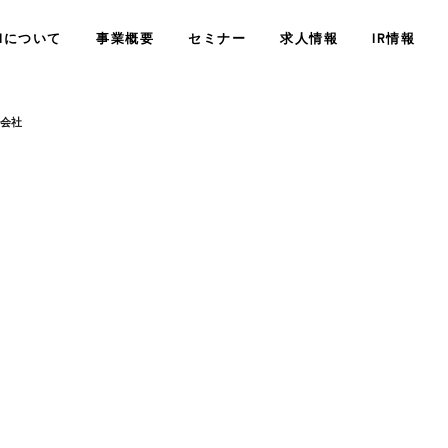
SHについて
事業概要
セミナー
求人情報
IR情報
会社
経営情報
業績・財務情
精神科訪問診療
サービス
会社概要
障がい者定着支援サービス
JSHについ
コンサルティングサー
株式情報
その他IR情
COMPANY
WHO WE ARE
<