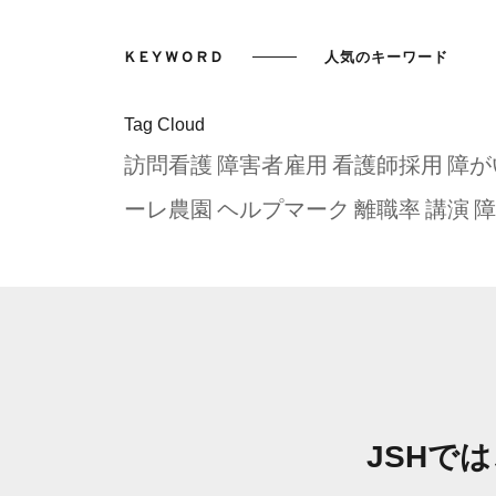
KEYWORD
人気のキーワード
Tag Cloud
訪問看護
障害者雇用
看護師採用
障が
ーレ農園
ヘルプマーク
離職率
講演
障
JSHで