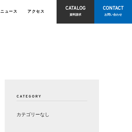
CATALOG
CONTACT
ニュース
アクセス
資料請求
お問い合わせ
報
IRライブラリ
て
訪問診療サポートサービス
お問い合わせ
観光物産事業
CATEGORY
ビス
<
報
電子公告
カテゴリーなし
CONTACT
<