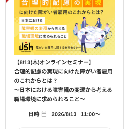
【8/13(木)オンラインセミナー】
合理的配慮の実現に向けた障がい者雇用
のこれからとは？
～日本における障害観の変遷から考える
職場環境に求められること～
calendar_today
日時
2026/8/13
11:00～