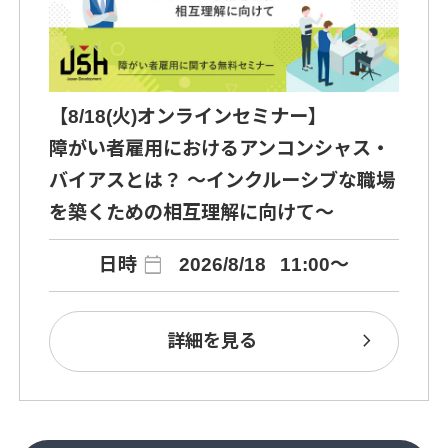
【8/18(火)オンラインセミナー】
障がい者雇用におけるアンコンシャス・
バイアスとは？ ～インクルーシブな職場
を築くための相互理解に向けて～
calendar_today
日時
2026/8/18
11:00～
chevron_right
詳細を見る