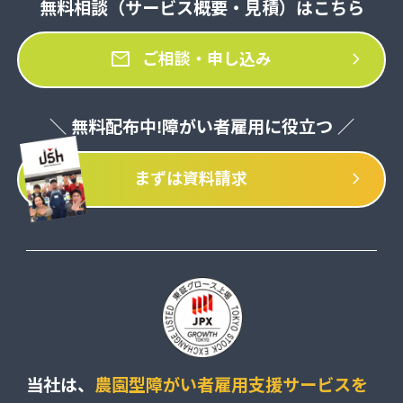
無料相談（サービス概要・見積）はこちら
mail
chevron_right
ご相談・申し込み
＼ 無料配布中!障がい者雇用に役立つ ／
chevron_right
まずは資料請求
当社は、
農園型障がい者雇用支援サービスを