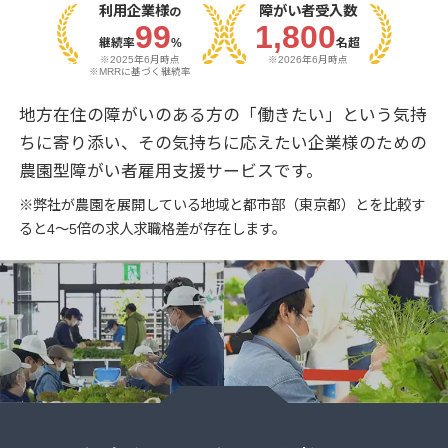
利用企業様
障がい者受入数
の
99
1,800
継続率
%
名超
※2025年6月時点
※2026年6月時点
※MRRに基づく継続率
地方在住の障がいのある方の「働きたい」という気持
ちに寄り添い、その気持ちに応えたい企業様のための
農園型障がい者雇用支援サービスです。
※弊社が農園を展開している地域と都市部（東京都）とを比較す
ると4～5倍の求人求職格差が存在します。