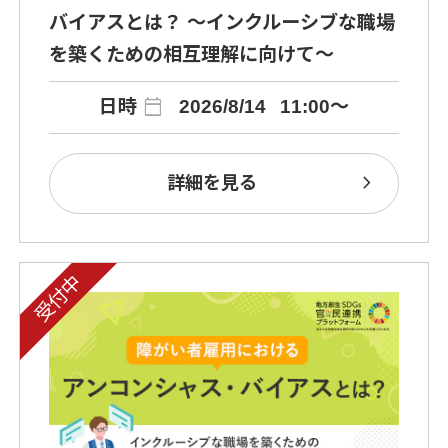
バイアスとは？ ～インクルーシブな職場
を築くための相互理解に向けて～
calendar_today
日時
2026/8/14
11:00～
chevron_right
詳細を見る