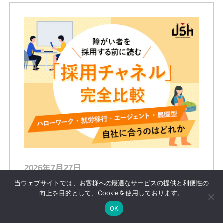
2026年7月27日
障がい者を採用する前に読む「採用チャネ
当ウェブサイトでは、お客様への最適なサービスの提供と利便性の
向上を目的として、Cookieを使用しております。
ル」完全比較
OK
ハローワーク・就労移行・エージェント・農