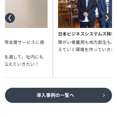
日本ビジネスシステムズ株式会社
に感
障がい者雇用も地方創生も、全社員が一緒に考
えていく環境を作っていきたい！
にも
！
chevron_right
導入事例の一覧へ