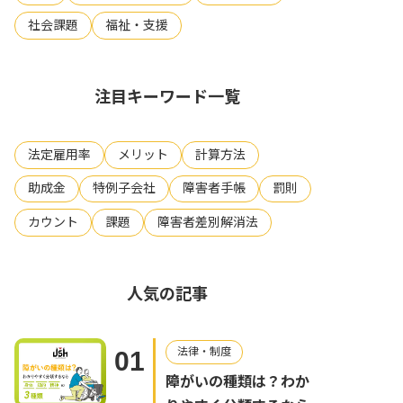
社会課題
福祉・支援
注目キーワード一覧
法定雇用率
メリット
計算方法
助成金
特例子会社
障害者手帳
罰則
カウント
課題
障害者差別解消法
人気の記事
法律・制度
01
障がいの種類は？わか