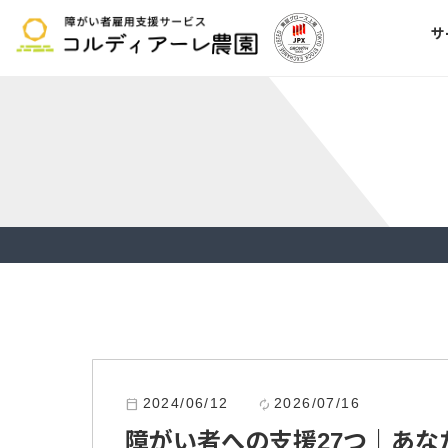
サ
2024/06/12
2026/07/16
calendar_today
autorenew
障がい者への支援27つ｜あ