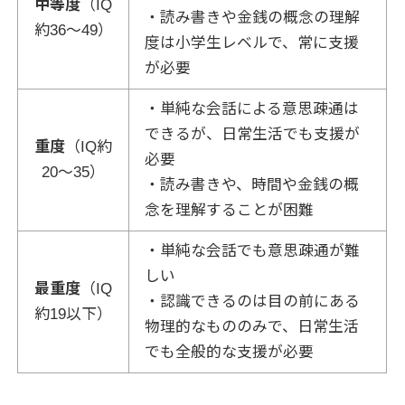
中等度
（IQ
・読み書きや金銭の概念の理解
約36～49）
度は小学生レベルで、常に支援
が必要
・単純な会話による意思疎通は
できるが、日常生活でも支援が
重度
（IQ約
必要
20～35）
・読み書きや、時間や金銭の概
念を理解することが困難
・単純な会話でも意思疎通が難
しい
最重度
（IQ
・認識できるのは目の前にある
約19以下）
物理的なもののみで、日常生活
でも全般的な支援が必要