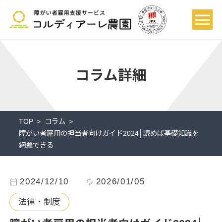
コラム詳細
TOP
コラム
障がい者雇用の担当者向けガイド2024│読めば基礎知識を
網羅できる
calendar_today
2024/12/10
autorenew
2026/01/05
法律・制度